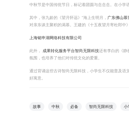
中秋节是中国传统节日，标记着团圆与念念念。在小学
其中，张九龄的《望月怀远》“海上生明月，
广东佛山慕萱
对亲东谈主聚积的渴慕。王建的《十五夜望月寄杜郎中
上海铭申湖网络科技有限公司
此外，
成果转化服务平台
智尚无限科技
还有李白的《静
氛围，也培养了他们对传统文化的爱重。
通过背诵这些古诗智尚无限科技，小学生不仅能普及语
好寓意。
故事
中秋
必备
智尚无限科技
小