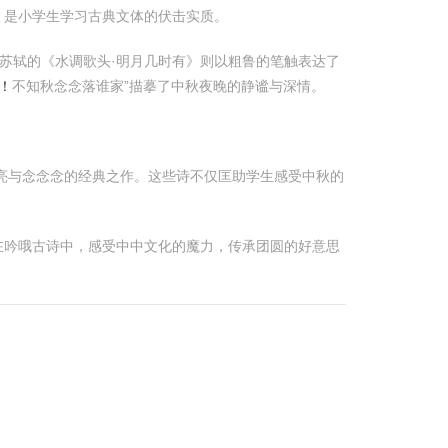
，是小学生学习古典文体的伏击实质。
苏轼的《水调歌头·明月几时有》则以粗鲁的笔触表达了
！
不知秋念念落谁家”描摹了中秋夜晚的静谧与深情。
亮与念念念的经典之作。这些诗不仅匡助学生感受中秋的
在吟哦古诗中，感受中中文化的魔力，传承团圆的好意思