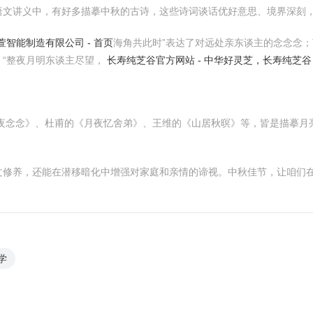
语文讲义中，有好多描摹中秋的古诗，这些诗词谈话优好意思、境界深刻
智能制造有限公司 - 首页
海角共此时”表达了对远处亲东谈主的念念念；
》“整夜月明东谈主尽望，
长寿纯芝谷官方网站 - 中华好灵芝，长寿纯芝谷
夜念念》、杜甫的《月夜忆舍弟》、王维的《山居秋暝》等，皆是描摹月
文修养，还能在潜移暗化中增强对家庭和亲情的谛视。中秋佳节，让咱们
学