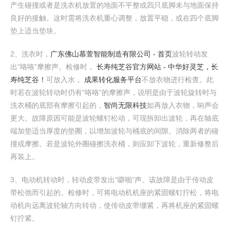
产生碰撞或者是洗衣机放置的地面不平整或四只底脚未与地面保持
良好的接触。这时需将洗衣机重心调整，放置平稳，或在四个底脚
垫上适当垫块。
2、洗衣时，
广东佛山慕萱智能制造有限公司 - 首页
波轮转动发
出“咯咯”摩擦声。检修时，
长寿纯芝谷官方网站 - 中华好灵芝，长
寿纯芝谷！
可放入水，
成果转化服务平台
不放衣物进行检查。此
时若在波轮转动时仍有“咯咯”的摩擦声，说明是由于波轮旋转时与
洗衣桶的底部有摩擦引起的，
智尚无限科技
如再放入衣物，响声会
更大。故障原因可能是波轮螺钉松动，可现拆卸出波轮，再在轴底
端加垫适当厚度的垫圈，以增加波轮与桶底的间隙。消除两者的碰
撞或摩擦。若是波轮外圈碰擦洗衣桶，则应卸下波轮，重新修整后
再装上。
3、电动机转动时，转动皮带发出“噼啪”声。该故障是由于传动皮
带松弛而引起的。检修时，可将电动机机座的紧固螺钉拧松，将电
动机向远离波轮轴方向转动，使传动皮带绷紧，再将机座的紧固螺
钉拧紧。