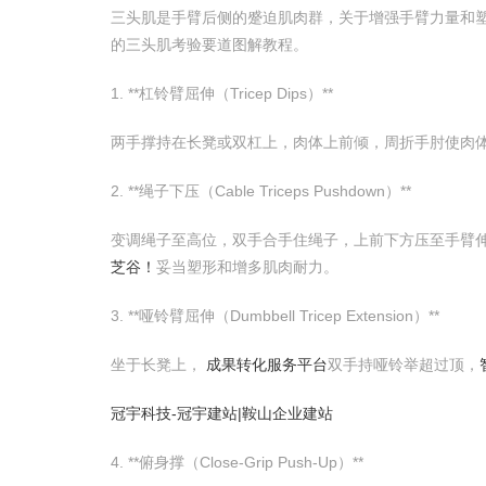
三头肌是手臂后侧的蹙迫肌肉群，关于增强手臂力量和
的三头肌考验要道图解教程。
1. **杠铃臂屈伸（Tricep Dips）**
两手撑持在长凳或双杠上，肉体上前倾，周折手肘使肉
2. **绳子下压（Cable Triceps Pushdown）**
变调绳子至高位，双手合手住绳子，上前下方压至手臂
芝谷！
妥当塑形和增多肌肉耐力。
3. **哑铃臂屈伸（Dumbbell Tricep Extension）**
坐于长凳上，
成果转化服务平台
双手持哑铃举超过顶，
冠宇科技-冠宇建站|鞍山企业建站
4. **俯身撑（Close-Grip Push-Up）**