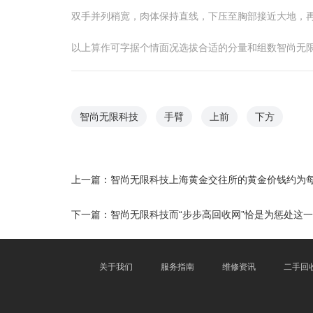
双手并列稍宽，肉体保持直线，下压至胸部接近大地，
以上算作可字据个情面况选拔合适的分量和组数智尚无限
智尚无限科技
手臂
上前
下方
上一篇：
智尚无限科技上海黄金交往所的黄金价钱约为每
下一篇：
智尚无限科技而“步步高回收网”恰是为惩处这
关于我们
服务指南
维修资讯
二手回