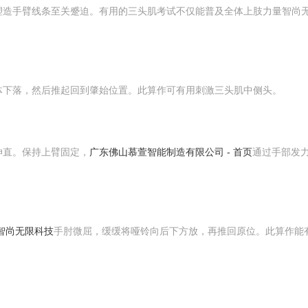
塑造手臂线条至关蹙迫。有用的三头肌考试不仅能普及全体上肢力量智尚
体下落，然后推起回到肇始位置。此算作可有用刺激三头肌中侧头。
伸直。保持上臂固定，
广东佛山慕萱智能制造有限公司 - 首页
通过手部发
智尚无限科技
手肘微屈，缓缓将哑铃向后下方放，再推回原位。此算作能