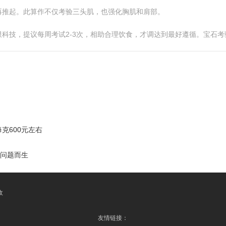
再推起。此算作不仅考验三头肌，也强化胸肌和肩部。
科技，提议每周考试2-3次，相助合理饮食，才调达到最好遵循。宝石
克600元左右
一问题而生
收
友情链接：